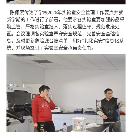
陈佩赓传达
了
学校
2026
年实验室安全管理工作要点并
就
新学期的工作进行了
部署，
他
要求
各实验室要
加强药品采
购监管、严格实验室准入、落实过程值守、规范危废处
置。会议强调各实验室严守安全规范，完善安全基础信
息，及时更新危险源台账清单，用好“北化实安”信息化系
统，并现场签订了实验室安全承诺责任书。